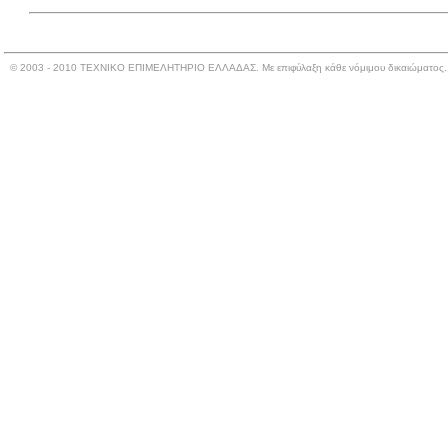
© 2003 - 2010 ΤΕΧΝΙΚΟ ΕΠΙΜΕΛΗΤΗΡΙΟ ΕΛΛΑΔΑΣ. Με επιφύλαξη κάθε νόμιμου δικαιώματος