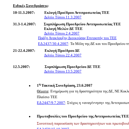
Ειδικές Συνεδριάσεις
:
10-11.3.2007:
Εκλογή Προέδρου Αντιπροσωπείας ΤΕΕ
Δελτίο Τύπου 11.3.2007
31.3-1.4.2007:
Συμπλήρωση Προεδρείου Αντιπροσωπείας ΤΕΕ
Εκλογή Μελών ΔΕ ΤΕΕ
Δελτίο Τύπου 2.4.2007
Πράξη Ανακήρυξης Διοικούσας Επιτροπής του ΤΕΕ
ΕΔ 2437/30.4.2007
: Τα Μέλη της ΔΕ και του Προεδρείου τ
21-22.4.2007:
Εκλογή Προέδρου ΔΕ
Δελτίο Τύπου 22.4.2007
12.5.2007:
Συμπλήρωση Προεδρείου ΔΕ ΤΕΕ
Δελτίο Τύπου 13.5.2007
η
1
Τακτική Συνεδρίαση, 23.6.2007
Θέματα
: Ενημέρωση για τη δραστηριότητα της ΔΕ, ΝΕ Κυ
Πλαίσιο ΤΕΕ
ΕΔ 2447/9.7.2007
: Στόχος η «αναγέννηση» της Αντιπροσω
Πρωτοβουλίες του Προεδρείου της Αντιπροσωπείας ΤΕ
Συνοπτική παρουσίαση των δραστηριοτήτων και πρωτοβουλ