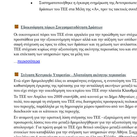
Συστηματοποιήθηκε η έγκαιρη ενημέρωση της Αντιπροσωπεί
δράσεων του ΤΕΕ στα Μέλη της «Α», πριν τις τακτικές συνεδ
Εξοικονόμηση πόρων-Συγχρηματοδότηση Δράσεων
Οι οικονομικοί πόροι του ΤΕΕ είναι εργαλείο για την προώθηση των στόχων 
προσπάθεια για την εξοικονόμηση πόρων αλλά και την αύξηση των εσόδων 
σαφή στόχευση ως προς το είδος των δράσεων και τη μείωση των ανελαστ
ΤΕΕ στόχευσε κυρίως στην αξιοποίηση της ακίνητης περιουσίας του και 
και επέκταση των υπηρεσιών προς τα μέλη του
...
περισσότερα
Στέγαση Κεντρικής Υπηρεσίας - Αξιοποίηση ακίνητης περιουσίας
Ενώ είχαν δρομολογηθεί όλες οι απαραίτητες ενέργειες, η ενοποίηση του
καθυστέρηση έγκρισης της πρότασης για την ανταλλαγή ακινήτων μεταξύ τω
που είχε στόχο την οικοδόμηση του κτιρίου του ΤΕΕ στην πλατεία Κλαυθμώ
Το ΤΕΕ τον Απρίλιο του 2009 επανήλθε, από κοινού με το Δήμο Αθηναίων,
πολύ, που αφορά τη στέγαση του ΤΕΕ στις διατηρητέες προσφυγικές πολυκα
του περιοχής, παράλληλα με τη δημιουργία χώρου πρασίνου από τον Δήμο 
διεκδικούν και οι κάτοικοι της περιοχής.
Εν αναμονή για την οριστική λύση στέγασης του ΤΕΕ - εξαρτώμενη από την
προσωρινές λύσεις που στο μεταξύ δρομολογήθηκαν για την αξιοποίηση της 
απολογισμό: Για πρώτη φορά το ΤΕΕ έχει θετικό ισοζύγιο μεταξύ εσόδων απ
ενοικίων που καταβάλλει για την στέγαση των υπηρεσιών στην Αθήνα. Συγ
ολοκλήρωση ή ανακαίνιση των κτιρίων του σε όλη την Ελλάδα.
(Θεσσαλονί