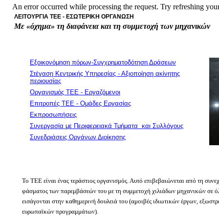
An error occurred while processing the request. Try refreshing your 
ΛΕΙΤΟΥΡΓΙΑ ΤΕΕ - ΕΣΩΤΕΡΙΚΗ ΟΡΓΑΝΩΣΗ
Με «όχημα» τη διαφάνεια και τη συμμετοχή των μηχανικών
Εξοικονόμηση πόρων-Συγχρηματοδότηση Δράσεων
Στέγαση Κεντρικής Υπηρεσίας - Αξιοποίηση ακίνητης
περιουσίας
Οργανισμός ΤΕΕ - Εργαζόμενοι
Επιτροπές ΤΕΕ - Ομάδες Εργασίας
Εκπροσωπήσεις
Συνεργασία με Περιφερειακά Τμήματα και Συλλόγους
Συνεδριάσεις Οργάνων Διοίκησης
Το ΤΕΕ είναι ένας τεράστιος οργανισμός. Αυτό επιβεβαιώνεται από τη συνε
φάσματος των παρεμβάσεών του με τη συμμετοχή χιλιάδων μηχανικών σε όλη
εισάγονται στην καθημερινή δουλειά του (αμοιβές ιδιωτικών έργων, εξωστρ
ευρωπαϊκών προγραμμάτων).