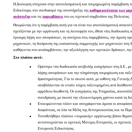
Η
Διοίκηση στόχευσε στην αποτελεσματική και τεκμηριωμένη παρέμβαση τ
Ειδικότερα, στο συνδυασμό της υποστήριξης της
καθημερινότητας των μη
ανάπτυξης
και τις
παρεμβάσεις
του ως τεχνικού συμβούλου της Πολιτείας.
Θεωρώντας ότι η παρέμβαση αυτή για να είναι πιο αποτελεσματική απαιτείτ
σχετίζονται με την οργάνωση και τη λειτουργία του, έθεσε νέες διαδικασίες 
έγκαιρη λήψη των αποφάσεων, τη συνέχεια στις παρεμβάσεις, την άμεση 
μηχανικών, τη διεύρυνση της ουσιαστικής συμμετοχής των μηχανικών στη δ
καθήκοντα που αναλαμβάνουν, την αξιολόγηση των σχετικών δράσεων, την
Στο πλαίσιο αυτό:
Ορίστηκε νέα διαδικασία υποβολής εισηγήσεων στη Δ.Ε., με
λήψης αποφάσεων και την πληρέστερη τεκμηρίωση και ταξ
δραστηριότητας. Για το σκοπό αυτό, με ευθύνη της Γενικής Δ
υποβάλλονται σε ενιαίο τεύχος ταξινομημένες ανά διεύθυνσ
αρμόδιου διευθυντή. Οι εισηγήσεις της Υπηρεσίας, αποστέλλ
συνεδρίαση, με σκοπό την εξοικονόμηση χρόνου κατά τη δι
Επικυρώνονται πλέον και υπογράφονται άμεσα οι αποφάσεις
διαφάνειας, σε όλα τα Μέλη της Αντιπροσωπείας και τα Πε
Τοποθετήθηκε πλαίσιο «τομεακής» οργάνωσης βάσει θεματι
αντιστοιχούνται οι σχετικές Μόνιμες Επιτροπές, οι σχετικέ
Επιτροπές Ειδικότητας.