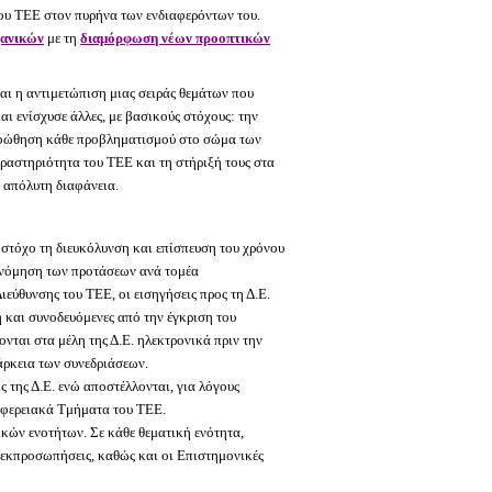
ου ΤΕΕ στον πυρήνα των ενδιαφερόντων του.
χανικών
με τη
διαμόρφωση νέων προοπτικών
αι η αντιμετώπιση μιας σειράς θεμάτων που
και ενίσχυσε άλλες, με βασικούς στόχους: την
προώθηση κάθε προβληματισμού στο σώμα των
ραστηριότητα του ΤΕΕ και τη στήριξή τους στα
 απόλυτη διαφάνεια.
 στόχο τη διευκόλυνση και επίσπευση του χρόνου
ινόμηση των προτάσεων ανά τομέα
ιεύθυνσης του ΤΕΕ, οι εισηγήσεις προς τη Δ.Ε.
η και συνοδευόμενες από την έγκριση του
ονται στα μέλη της Δ.Ε. ηλεκτρονικά πριν την
άρκεια των συνεδριάσεων.
 της Δ.Ε. ενώ αποστέλλονται, για λόγους
ριφερειακά Τμήματα του ΤΕΕ.
κών ενοτήτων. Σε κάθε θεματική ενότητα,
ς εκπροσωπήσεις, καθώς και οι Επιστημονικές