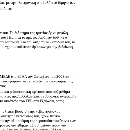
ας, με την ηλεκτρονική υποβολή ανά δίμηνο των
ριάσεις.
του. Το διάστημα της τριετίας έγινε μεγάλη
του ΤΕΕ. Για το πρώτο, βαρύτητα δόθηκε στη
ικών δαπανών.
Για την αύξηση των εσόδων του, το
στη συγχρηματοδότηση δράσεων
για την βελτίωση
 ΤΣΜΕΔΕ στο ΕΤΑΑ τον Οκτώβριο του 2008 και η
ν δύο φορέων, δεν επέτρεψε την υλοποίησή της,
νος.
 με μια ριζοσπαστική πρόταση που συζητήθηκε
τοικίες της Λ. Αλεξάνδρας με συνολική ανάπλαση
στο οικόπεδο του ΤΕΕ στα Εξάρχεια, όπως
 πολιτική βούληση της κυβέρνησης - οι
ακίνητης περιουσίας του, έχουν θετικό
ό την αξιοποίηση της περιουσίας του έναντι των
χρόνως, διατέθηκαν αξιοσημείωτα ποσά για την
κη, Λάρισα, Αγρίνιο, Κομοτηνή, Ρόδος)