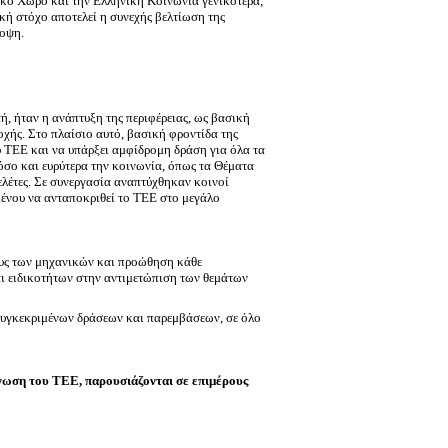
νικό Χώρο και την Ελληνική Κοινωνία γενικότερα,
ρκή στόχο αποτελεί η συνεχής βελτίωση της
ποψη.
ή, ήταν η ανάπτυξη της περιφέρειας, ως βασική
χής. Στο πλαίσιο αυτό, βασική φροντίδα της
υ ΤΕΕ και να υπάρξει αμφίδρομη δράση για όλα τα
όσο και ευρύτερα την κοινωνία, όπως τα Θέματα
ελέτες. Σε συνεργασία αναπτύχθηκαν κοινοί
μένου να ανταποκριθεί το ΤΕΕ στο μεγάλο
ους των μηχανικών και προώθηση κάθε
ι ειδικοτήτων στην αντιμετώπιση των θεμάτων
συγκεκριμένων δράσεων και παρεμβάσεων, σε όλο
άνωση του ΤΕΕ, παρουσιάζονται σε επιμέρους