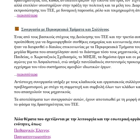
δραστηριότητάς του, καθώς αντικατοπτρίζουν την εικόνα του προς τον Τεχ
αλλά επιπλέον υποστηρίζουν στην πράξη την πολιτική και τα μέλη του. Δια
εκπροσώπησης του ΤΕΕ, με δυναμική παρουσία, ρόλο και τεκμηριωμένη ά
...
περισσότερα
Συνεργασία με Περιφερειακά Τμήματα και Συλλόγους
Ένας από τους βασικούς στόχους της Διοίκησης του ΤΕΕ και την τριετία αυτ
προϋπόθεση για να δημιουργηθούν συνθήκες ευημερίας και κοινωνικής συνο
ήταν να διευρυνθεί ο δίαυλος επικοινωνίας με τα Περιφερειακά Τμήματα το
μεγάλα θέματα που απασχόλησαν αυτό το διάστημα τόσο τους μηχανικούς, 
Παιδείας, ο Χωροταξικός Σχεδιασμός, το ΜΗΣΙΕ, τα δημόσια έργα και οι μ
αγώνες για το Ασφαλιστικό, ενώ υπήρξε πανελλαδικός συντονισμός προκει
εγχείρημα του νέου συστήματος αμοιβών ιδιωτικών έργων.
...
περισσότερα
Αντίστοιχη συνεργασία υπήρξε με τους κλαδικούς και εργασιακούς συλλόγ
προβληματισμού, με στόχο τη συμμετοχή και συμβολή όλων των κλάδων κα
που απασχολούν τους μηχανικούς.
Τα αποτελέσματα των συνεργασιών αυτών, έχουν αποτυπωθεί με τη μορφή 
το φάσμα της δραστηριότητας του ΤΕΕ.
Άλλα θέματα που σχετίζονται με την λειτουργία και την εσωτερική οργ
ενότητες, όπως:
Πειθαρχικός Έλεγχος
Πραγματογνωμοσύνες