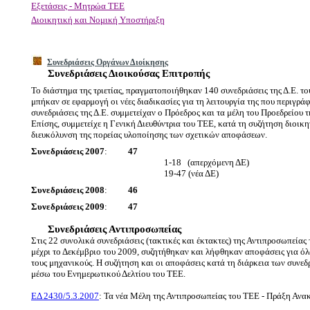
Εξετάσεις - Μητρώα ΤΕΕ
Διοικητική και Νομική Υποστήριξη
Συνεδριάσεις Οργάνων Διοίκησης
Συνεδριάσεις Διοικούσας Επιτροπής
Το διάστημα της τριετίας, πραγματοποιήθηκαν 140 συνεδριάσεις της Δ.Ε. το
μπήκαν σε εφαρμογή οι νέες διαδικασίες για τη λειτουργία της που περιγρά
συνεδριάσεις της Δ.Ε. συμμετείχαν ο Πρόεδρος και τα μέλη του Προεδρείου 
Επίσης, συμμετείχε η Γενική Διευθύντρια του ΤΕΕ, κατά τη συζήτηση διοικ
διευκόλυνση της πορείας υλοποίησης των σχετικών αποφάσεων.
Συνεδριάσεις 2007
:
47
1-18
(απερχόμενη ΔΕ)
19-47
(νέα ΔΕ)
Συνεδριάσεις 2008
:
46
Συνεδριάσεις 2009
:
47
Συνεδριάσεις Αντιπροσωπείας
Στις 22 συνολικά συνεδριάσεις (τακτικές και έκτακτες) της Αντιπροσωπείας
μέχρι το Δεκέμβριο του 2009, συζητήθηκαν και λήφθηκαν αποφάσεις για ό
τους μηχανικούς. Η συζήτηση και οι αποφάσεις κατά τη διάρκεια των συνε
μέσω του Ενημερωτικού Δελτίου του ΤΕΕ.
ΕΔ 2430/5.3.2007
: Τα νέα Μέλη της Αντιπροσωπείας του ΤΕΕ - Πράξη Ανα