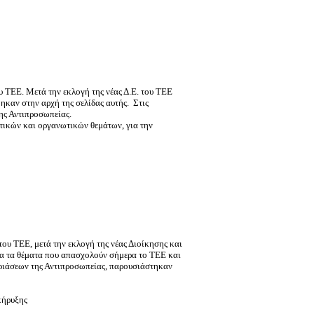
υ ΤΕΕ. Μετά την εκλογή της νέας Δ.Ε. του ΤΕΕ
φηκαν στην αρχή της σελίδας αυτής.
Στις
της Αντιπροσωπείας.
ητικών και οργανωτικών θεμάτων, για την
 του ΤΕΕ, μετά την εκλογή της νέας Διοίκησης και
λα τα θέματα που απασχολούν σήμερα το ΤΕΕ και
δριάσεων της Αντιπροσωπείας, παρουσιάστηκαν
κήρυξης