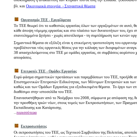
βλ. και
Οικονομικά στοιχεία
- Στεγαστικά θέματα
Οργανισμός ΤΕΕ - Εργαζόμενοι
Το ΤΕΕ θεωρεί ότι το καθεστώς εργασίας όλων των εργαζομένων σε αυτό, θα
κάθε άποψη νόμιμης εργασίας και στο πλαίσιο των δυνατοτήτων του, έχει στη
επανειλημμένα ζητήσει - χωρίς αποτέλεσμα - τη συμπλήρωση των κενών ορ
Σημαντικά θέματα σε εξέλιξη είναι η επικείμενη τροποποίηση του οργανισμ
προβλέπονται νέες οργανικές θέσεις για την κάλυψη των διευρυμένων αναγκ
38 απασχολούμενους στο ΤΕΕ με ομάδες εργασίας, σε συμβάσεις αορίστου χ
αποφάσεις.
Επιτροπές ΤΕΕ - Ομάδες Εργασίας
Ευρύ φάσμα σημαντικών προτάσεων και παρεμβάσεων του ΤΕΕ, προήλθε απ
Επιστημονικών Επιτροπών Ειδικότητας, των Μόνιμων Επιτροπών και των
καθώς και των Ομάδων Εργασίας για εξειδικευμένα θέματα.
Το έργο των επ
διαθέσιμο στην ιστοσελίδα του ΤΕΕ.
Επανασυστήθηκαν από το Νοέμβριο του 2008, σύμφωνα με απόφαση της Αν
την προσθήκη τριών νέων, στους τομείς των Εκπροσωπήσεων, των Πραγμα
Εκπαίδευσης και Κατάρτισης.
...
περισσότερα
Εκπροσωπήσεις
Οι εκπροσωπήσεις του ΤΕΕ, ως Τεχνικού Συμβούλου της Πολιτείας, αποτελού