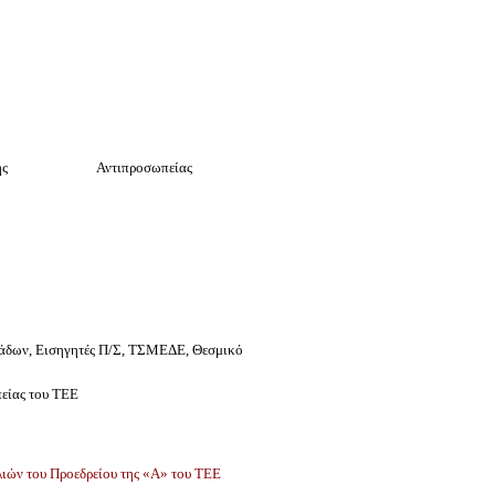
ης
Αντιπροσωπείας
κλάδων, Εισηγητές Π/Σ, ΤΣΜΕΔΕ, Θεσμικό
πείας του ΤΕΕ
Ε
ιών του Προεδρείου της «Α» του ΤΕΕ