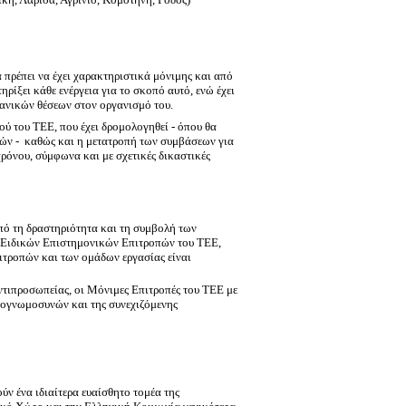
 πρέπει να έχει χαρακτηριστικά μόνιμης και από
ρίξει κάθε ενέργεια για το σκοπό αυτό, ενώ έχει
γανικών θέσεων στον οργανισμό του.
ού του ΤΕΕ, που έχει δρομολογηθεί - όπου θα
ών -
καθώς και η μετατροπή των συμβάσεων για
ρόνου, σύμφωνα και με σχετικές δικαστικές
ό τη δραστηριότητα και τη συμβολή των
 Ειδικών Επιστημονικών Επιτροπών του ΤΕΕ,
ιτροπών και των ομάδων εργασίας είναι
τιπροσωπείας, οι Μόνιμες Επιτροπές του ΤΕΕ με
τογνωμοσυνών και της συνεχιζόμενης
ν ένα ιδιαίτερα ευαίσθητο τομέα της