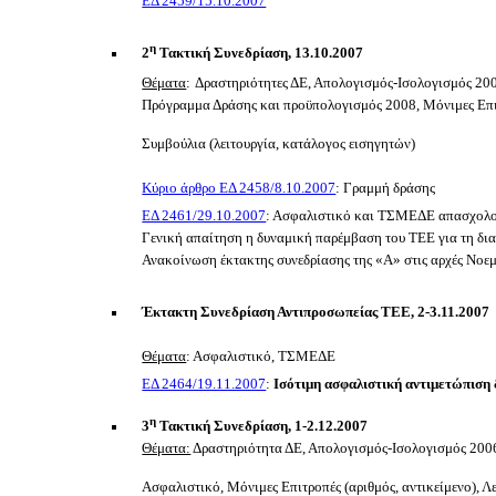
ΕΔ 2459/15.10.2007
η
2
Τακτική Συνεδρίαση, 13.10.2007
Θέματα
:
Δραστηριότητες ΔΕ, Απολογισμός-Ισολογισμός 20
Πρόγραμμα Δράσης και προϋπολογισμός 2008, Μόνιμες Επιτρ
Συμβούλια (λειτουργία, κατάλογος εισηγητών)
Κύριο άρθρο ΕΔ 2458/8.10.2007
: Γραμμή δράσης
ΕΔ 2461/29.10.2007
: Ασφαλιστικό και ΤΣΜΕΔΕ απασχολο
Γενική απαίτηση η δυναμική παρέμβαση του ΤΕΕ για τη δι
Ανακοίνωση έκτακτης συνεδρίασης της «Α» στις αρχές Νοεμ
Έκτακτη Συνεδρίαση Αντιπροσωπείας ΤΕΕ, 2-3.11.2007
Θέματα
: Ασφαλιστικό, ΤΣΜΕΔΕ
ΕΔ 2464/19.11.2007
:
Ισότιμη ασφαλιστική αντιμετώπιση 
η
3
Τακτική Συνεδρίαση, 1-2.12.2007
Θέματα:
Δραστηριότητα ΔΕ, Απολογισμός-Ισολογισμός 200
Ασφαλιστικό, Μόνιμες Επιτροπές (αριθμός, αντικείμενο), 