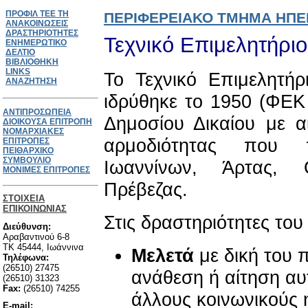
ΠΡΟΦΙΛ ΤΕΕ ΤΗ
ΠΕΡΙΦΕΡΕΙΑΚΟ ΤΜΗΜΑ ΗΠΕ
ΑΝΑΚΟΙΝΩΣΕΙΣ
ΔΡΑΣΤΗΡΙΟΤΗΤΕΣ
Τεχνικό Επιμελητήρι
ΕΝΗΜΕΡΩΤΙΚΟ
ΔΕΛΤΙΟ
ΒΙΒΛΙΟΘΗΚΗ
LINKS
Το Τεχνικό Επιμελητή
ΑΝΑΖΗΤΗΣΗ
ιδρύθηκε το 1950 (ΦΕΚ
ΑΝΤΙΠΡΟΣΩΠΕΙΑ
Δημοσίου Δικαίου με α
ΔΙΟΙΚΟΥΣΑ ΕΠΙΤΡΟΠΗ
ΝΟΜΑΡΧΙΑΚΕΣ
αρμοδιότητας που 
ΕΠΙΤΡΟΠΕΣ
ΠΕΙΘΑΡΧΙΚΟ
ΣΥΜΒΟΥΛΙΟ
Ιωαννίνων, Άρτας, 
ΜΟΝΙΜΕΣ ΕΠΙΤΡΟΠΕΣ
Πρέβεζας.
ΣΤΟΙΧΕΙΑ
ΕΠΙΚΟΙΝΩΝΙΑΣ
Στις δραστηριότητες το
Διεύθυνση:
Αραβαντινού 6-8
TK 45444, Ιωάννινα
Μελετά
με δική του 
Τηλέφωνα:
(26510) 27475
ανάθεση ή αίτηση αυ
(26510) 31323
Fax:
(26510) 74255
άλλους κοινωνικούς 
E-mail: