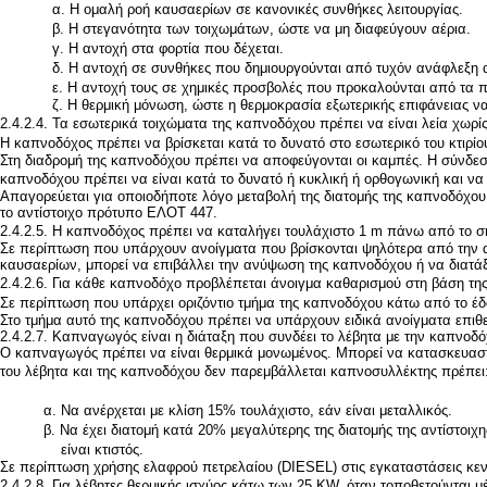
α. Η ομαλή ροή καυσαερίων σε κανονικές συνθήκες λειτουργίας.
β. Η στεγανότητα των τοιχωμάτων, ώστε να μη διαφεύγουν αέρια.
γ. Η αντοχή στα φορτία που δέχεται.
δ. Η αντοχή σε συνθήκες που δημιουργούνται από τυχόν ανάφλεξη
ε. Η αντοχή τους σε χημικές προσβολές που προκαλούνται από τα π
ζ. Η θερμική μόνωση, ώστε η θερμοκρασία εξωτερικής επιφάνειας να
2.4.2.4. Τα εσωτερικά τοιχώματα της καπνοδόχου πρέπει να είναι λεία χωρί
Η καπνοδόχος πρέπει να βρίσκεται κατά το δυνατό στο εσωτερικό του κτιρίου
Στη διαδρομή της καπνοδόχου πρέπει να αποφεύγονται οι καμπές. Η σύνδεση
καπνοδόχου πρέπει να είναι κατά το δυνατό ή κυκλική ή ορθογωνική και να δ
Απαγορεύεται για οποιοδήποτε λόγο μεταβολή της διατομής της καπνοδόχου
το αντίστοιχο πρότυπο ΕΛΟΤ 447.
2.4.2.5. Η καπνοδόχος πρέπει να καταλήγει τουλάχιστο 1 m πάνω από το ση
Σε περίπτωση που υπάρχουν ανοίγματα που βρίσκονται ψηλότερα από την α
καυσαερίων, μπορεί να επιβάλλει την ανύψωση της καπνοδόχου ή να διατάξε
2.4.2.6. Για κάθε καπνοδόχο προβλέπεται άνοιγμα καθαρισμού στη βάση της
Σε περίπτωση που υπάρχει οριζόντιο τμήμα της καπνοδόχου κάτω από το έδ
Στο τμήμα αυτό της καπνοδόχου πρέπει να υπάρχουν ειδικά ανοίγματα επιθ
2.4.2.7. Καπναγωγός είναι η διάταξη που συνδέει το λέβητα με την καπνοδό
Ο καπναγωγός πρέπει να είναι θερμικά μονωμένος. Μπορεί να κατασκευαστ
του λέβητα και της καπνοδόχου δεν παρεμβάλλεται καπνοσυλλέκτης πρέπει
α. Να ανέρχεται με κλίση 15% τουλάχιστο, εάν είναι μεταλλικός.
β. Να έχει διατομή κατά 20% μεγαλύτερης της διατομής της αντίστοιχης
είναι κτιστός.
Σε περίπτωση χρήσης ελαφρού πετρελαίου (DIESEL) στις εγκαταστάσεις κε
2.4.2.8. Για λέβητες θερμικής ισχύος κάτω των 25 KW, όταν τοποθετούνται μέ