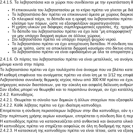
2.4.1.5. Τα λεβητοστάσια και οι χώροι που συνδέονται με την εγκατάσταση
Η επικοινωνία του λεβητοστασίου με το κτίριο πρέπει να γίνεται με 
Το λεβητοστάσιο δεν πρέπει να επικοινωνεί άμεσα με χώρους διαρ
Οι πλευρικοί τοίχοι, το δάπεδο και η οροφή του λεβητοστασίου πρέπ
κλείσιμο των πόρων, ώστε να εξασφαλίζουν αεροστεγανότητα.
Η χρήση υλικών για διάφορες συμπληρωματικές εργασίες, πχ. ηχομόν
Το δάπεδο του λεβητοστασίου πρέπει να έχει λεία "μη απορροφητική
να μην υπάρχει διαρροή αερίων σε άλλους χώρους.
Στο λεβητοστάσιο πρέπει να υπάρχει παροχή ψυχρού νερού.
Το λεβητοστάσιο πρέπει να έχει αποχέτευση δαπέδου. Η σύνδεση του
και με τρόπο, ώστε να αποκλείεται διαρροή καυσίμου στο δίκτυο αποχ
Το λεβητοστάσιο πρέπει να είναι εφοδιασμένο με όλα τα απαραίτητα 
2.4.1.6. Οι πόρτες του λεβητοστασίου πρέπει να είναι μεταλλικές, να ανοί
μόνιμα κοντά στην πόρτα.
Το λεβητοστάσιο πρέπει να έχει τουλάχιστο ένα άνοιγμα που να βλέπει κα
Η καθαρή επιφάνεια του ανοίγματος πρέπει να είναι ίση με το 1/12 της επιφ
Λεβητοστάσια συνολικής θερμικής ισχύος πάνω από 300 KW πρέπει να έχουν 
σήραγγας ικανών διαστάσεων, για την εύκολη και ασφαλή διέλευση ανθρώ
Σαν έξοδος μπορεί να θεωρηθεί και το παραπάνω άνοιγμα, αν έχει κατάλληλ
2.4.2. Καπνοδόχος.
2.4.2.1. Θεωρείται το σύνολο των δομικών ή άλλων στοιχείων που εξασφα
2.4.2.2. Κάθε λέβητας πρέπει να έχει ιδιαίτερη καπνοδόχο.
Επιτρέπεται η σύνδεση περισσότερων λεβήτων στην ίδια καπνοδόχο, εάν η
Στην περίπτωση χρήσης αερίων καυσίμων, επιτρέπεται η σύνδεση δύο ή πε
Η καπνοδόχος πρέπει να κατασκευάζεται από ανθεκτικά και άκαυστα υλικά κ
Η καπνοδόχος πρέπει να στηρίζεται ασφαλώς σε όλη τη διαδρομή της προς 
2.4.2.3. Η κατασκευή της καπνοδόχου πρέπει να είναι τέτοια, ώστε να εξασφ