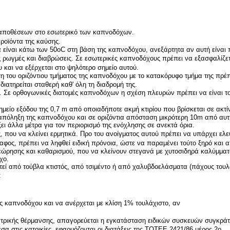
 αποθέσεων στο εσωτερικό των καπνοδόχων.
ροϊόντα της καύσης.
 είναι κάτω των 50οC στη βάση της καπνοδόχου, ανεξάρτητα αν αυτή είναι π
ς ρωγμές και διαβρώσεις. Σε εσωτερικές καπνοδόχους πρέπει να εξασφαλίζετ
 και να εξέρχεται στο ψηλότερο σημείο αυτού.
 του οριζόντιου τμήματος της καπνοδόχου με το κατακόρυφο τμήμα της πρέπε
ιατηρείται σταθερή καθ' όλη τη διαδρομή της.
. Σε ορθογωνικές διατομές καπνοδόχων η σχέση πλευρών πρέπει να είναι το
μείο εξόδου της 0,7 m από οποιαδήποτε ακμή κτιρίου που βρίσκεται σε ακτί
πόληξη της καπνοδόχου και σε οριζόντια απόσταση μικρότερη 10m από αυτ
ι άλλα μέτρα για τον περιορισμό της ενόχλησης σε ανεκτά όρια.
, που να κλείνει ερμητικά. Προ του ανοίγματος αυτού πρέπει να υπάρχει ελ
αφος, πρέπει να ληφθεί ειδική πρόνοια, ώστε να παραμένει τούτο ξηρό και
εώρησης και καθαρισμού, που να κλείνουν στεγανά με χυτοσιδηρά καλύμματ
χο.
εί από τούβλα κτιστός, από τσιμέντο ή από χαλυβδοελάσματα (πάχους του
:
 καπνοδόχου και να ανέρχεται με κλίση 1% τουλάχιστο, αν
ντρικής θέρμανσης, απαγορεύεται η εγκατάσταση ειδικών συσκευών συγκράτ
σα στις κατοικίες, εφαρμόζονται οι διατάξεις της ΤΟΤΕΕ 2421/86 μέρος 2ο.