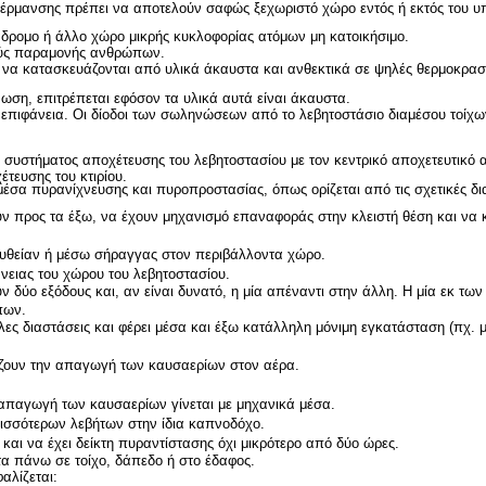
 θέρμανσης πρέπει να αποτελούν σαφώς ξεχωριστό χώρο εντός ή εκτός του υ
διάδρομο ή άλλο χώρο μικρής κυκλοφορίας ατόμων μη κατοικήσιμο.
κούς παραμονής ανθρώπων.
ει να κατασκευάζονται από υλικά άκαυστα και ανθεκτικά σε ψηλές θερμοκρασί
ωση, επιτρέπεται εφόσον τα υλικά αυτά είναι άκαυστα.
" επιφάνεια. Οι δίοδοι των σωληνώσεων από το λεβητοστάσιο διαμέσου τοί
 συστήματος αποχέτευσης του λεβητοστασίου με τον κεντρικό αποχετευτικό 
έτευσης του κτιρίου.
μέσα πυρανίχνευσης και πυροπροστασίας, όπως ορίζεται από τις σχετικές δια
γουν προς τα έξω, να έχουν μηχανισμό επαναφοράς στην κλειστή θέση και να
τευθείαν ή μέσω σήραγγας στον περιβάλλοντα χώρο.
άνειας του χώρου του λεβητοστασίου.
δύο εξόδους και, αν είναι δυνατό, η μία απέναντι στην άλλη. Η μία εκ τω
πων.
ες διαστάσεις και φέρει μέσα και έξω κατάλληλη μόνιμη εγκατάσταση (πχ. μ
λίζουν την απαγωγή των καυσαερίων στον αέρα.
 απαγωγή των καυσαερίων γίνεται με μηχανικά μέσα.
ρισσότερων λεβήτων στην ίδια καπνοδόχο.
αι να έχει δείκτη πυραντίστασης όχι μικρότερο από δύο ώρες.
τα πάνω σε τοίχο, δάπεδο ή στο έδαφος.
αλίζεται: