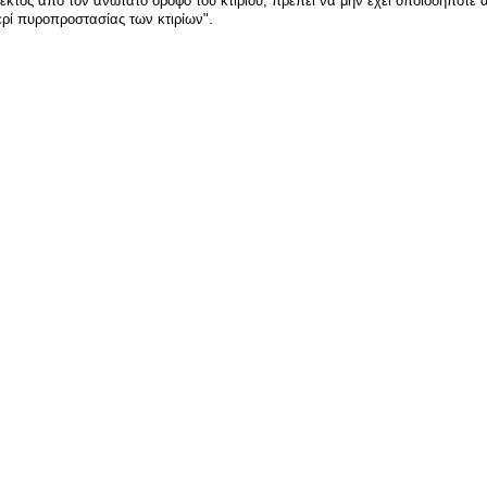
κτός από τον ανώτατο όροφο του κτιρίου, πρέπει να μην έχει οποιοδήποτε ά
ρί πυροπροστασίας των κτιρίων".