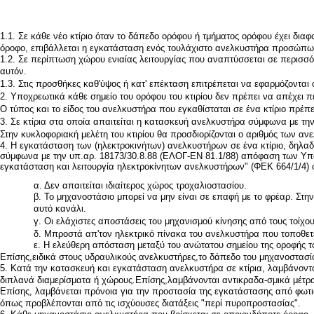
1.1. Σε κάθε νέο κτίριο όταν το δάπεδο ορόφου ή τμήματος ορόφου έχει δι
όροφο, επιβάλλεται η εγκατάσταση ενός τουλάχιστο ανελκυστήρα προσώπων 
1.2. Σε περίπτωση χώρου ενιαίας λειτουργίας που αναπτύσσεται σε περισσό
αυτόν.
1.3. Στις προσθήκες καθ'ύψος ή κατ' επέκταση επιτρέπεται να εφαρμόζονται
2. Υποχρεωτικά κάθε σημείο του ορόφου του κτιρίου δεν πρέπει να απέχει 
Ο τύπος και το είδος του ανελκυστήρα που εγκαθίσταται σε ένα κτίριο πρέπε
3. Σε κτίρια στα οποία απαιτείται η κατασκευή ανελκυστήρα σύμφωνα με τη
Στην κυκλοφοριακή μελέτη του κτιρίου θα προσδιορίζονται ο αριθμός των αν
4. Η εγκατάσταση των (ηλεκτροκινήτων) ανελκυστήρων σε ένα κτίριο, δηλαδ
σύμφωνα με την υπ.αρ. 18173/30.8.88 (ΕΛΟΓ-ΕΝ 81.1/88) απόφαση των Υπο
εγκατάσταση και λειτουργία ηλεκτροκίνητων ανελκυστήρων" (ΦΕΚ 664/1/4) 
α. Δεν απαιτείται ιδιαίτερος χώρος τροχαλιοστασίου.
β. Το μηχανοστάσιο μπορεί να μην είναι σε επαφή με το φρέαρ. Στη
αυτό κανάλι.
γ. Οι ελάχιστες αποστάσεις του μηχανισμού κίνησης από τους τοίχου
δ. Μπροστά απ'τον ηλεκτρικό πίνακα του ανελκυστήρα που τοποθετ
ε. Η ελεύθερη απόσταση μεταξύ του ανώτατου σημείου της οροφής το
Επίσης,ειδικά στους υδραυλικούς ανελκυστήρες,το δάπεδο του μηχανοστασί
5. Κατά την κατασκευή και εγκατάσταση ανελκυστήρα σε κτίρια, λαμβάνοντ
διπλανά διαμερίσματα ή χώρους.Επίσης,λαμβάνονται αντικραδα-σμικά μέτρα 
Επίσης, λαμβάνεται πρόνοια για την προστασία της εγκατάστασης από φωτι
όπως προβλέπονται από τις ισχύουσες διατάξεις "περί πυροπροστασίας".