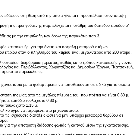
ντος εδάφους στη θέση από την οποία γίνεται η προσπέλαση στον υπόψη
ρμογή της προηγούμενης παρ. ελέγχεται η στάθμη του δαπέδου εισόδου σ'
ς άδειας με την επιφύλαξη των όρων της παρακάτω παρ.3.
γραφές κατασκευής, για την άνετη και ασφαλή μεταφορά ατόμων.
υ κτιρίου όταν ο πληθυσμός του κτιρίου είναι μεγαλύτερος από 200 άτομα.
αλιοστασίου, διαμόρφωση φρέατος, καθώς και ο τρόπος κατασκευής γίνονται
ολογίας και Περιβάλλοντος, Χωροταξίας και Δημοσίων 'Έργων, "Κατασκευή,
 παρακάτω παρεκκλίσεις:
ηχανοστάσιο με το φρέαρ πρέπει να τοποθετούνται σε ειδικό για το σκοπό
σταση της μιας από τις μεγάλες πλευρές του, που πρέπει να είναι 0,80 μ.
ποτε εμπόδιο τουλάχιστο 0,80 μ.
αι τουλάχιστο 1,15 μ.
αυλικό υγρό να παραμένει στο μηχανοστάσιο.
 τις ισχύουσες διατάξεις ώστε να μην υπάρχει μεταφορά θορύβου σε
σμοί.
γμα για την αποτροπή διάδοσης φωτιάς ή καπνού μέσω της εγκατάστασης,