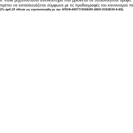
6. Κάθε μηχανοστάσιο ανελκυστήρα που βρίσκεται σε οποιονδήποτε όροφο, ε
πρέπει να κατασκευάζεται σύμφωνα με τις προδιαγραφές του κανονισμού πε
(Το άρθ.29 τίθεται ως ετροποποιήθη με την ΑΠΟΦ-49977/3068/89 (ΦΕΚ-535/Β/30-6-89).