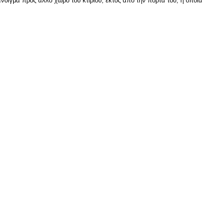
νοιγμα προς άλλο χώρο του κτιρίου, εκτός από την πόρτα του, η οποία