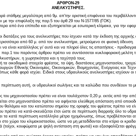
ΑΡΘΡΟΝ-29
ΑΝΕΛΚΥΣΤΗΡΕΣ.
αφορά στάθμης μεγαλύτερη από 9μ. απ'την οριστική επιφάνεια του περιβάλλο
με την επιφύλαξη της παρ.5 του άρθ.29 του Ν-1577/85 (ΓΟΚ).
τερα από ένα επίπεδα και εξυπηρετείται με εσωτερική κλίμακα, για την εφα
 οι διατάξεις για τους ανελκυστήρες που ίσχυαν κατά την έκδοση της αρχική
περισσότερο από 60 μ. από τον ανελκυστήρα, μετρούμενο σε φυσική όδευση.
ι να είναι κατάλληλος γι' αυτό και να πληροί όλες τις απαιτήσεις - προδια
ν παρ.1 του παρόντος άρθρου πρέπει να συντάσσεται κυκλοφοριακή μελέτη το
ελκυστήρων, η χωρητικότητα και η ταχύτητά τους.
ή τα οικοδομικά στοιχεία φρέατος, τα ύψη, διαστάσεις μηχανοστασίου, τροχ
υργών Εθνικής Οικονομίας, Οικονομικών, Βιομηχανίας, Ενέργειας και Τεχν
όπως κάθε φορά ισχύει. Ειδικά στους υδραυλικούς ανελκυστήρες ισχύουν οι
ν περίπτωση αυτή, οι υδραυλικοί σωλήνες και τα καλώδια που συνδέουν το μ
ς του μηχανοστασίου πρέπει να είναι τουλάχιστον 0,20 μ. εκτός από την από
είται στο μηχανοστάσιο πρέπει να αφήνεται ελεύθερη απόσταση από οποιοδή
υ θαλάμου και του κατώτατου σημείου της οροφής του φρέατος πρέπει να είν
ου πρέπει να κατά-σκευάζεται έτσι ώστε σε περίπτωση διαρροής όλο το υδρ
αι τα κατά περίπτωση κατάλληλα μέτρα ηχομόνωσης, όπως προβλέπονται από
στο χώρο του κλιμακοστασίου, ώστε να μη μεταδίδονται στο κτίριο οι κραδα
ά (τοίχοι, κουφώματα με ψηλή αντίσταση στη φωτιά) και εξασφαλίζεται φρά