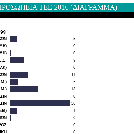
ΡΟΣΩΠΕΙΑ ΤΕΕ 2016 (ΔΙΑΓΡΑΜΜΑ)
:
99
ΚΩΝ
5
ΜΗ)
0
ΜΗ)
0
Ε.Σ.
9
ΑΚ)
0
ΚΩΝ
11
Μ.)
5
Μ.)
18
ΚΩΝ
0
ΚΩΝ
38
ΕΜ)
4
ΙΩΝ
0
ΡΟΣ
0
ΙΚΗ
0