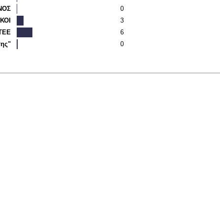
ΝΟΣ
0
ΚΟΙ
3
ΤΕΕ
6
ης"
0