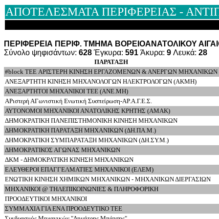
ΑΠΟΤΕΛΕΣΜΑΤΑ ΠΕΡΙΦΕΡΕΙΑΣ - ΑΝΤΙ
ΠΕΡΙΦΕΡΕΙΑ ΠΕΡΙΦ. ΤΜΗΜΑ ΒΟΡΕΙΟΑΝΑΤΟΛΙΚΟΥ ΑΙΓΑ
Σύνολο ψηφισάντων:
628
Έγκυρα:
591
Άκυρα:
9
Λευκά:
28
ΠΑΡΑΤΑΞΗ
#block TEE ΑΡΙΣΤΕΡΗ ΚΙΝΗΣΗ ΕΡΓΑΖΟΜΕΝΩΝ & ΑΝΕΡΓΩΝ ΜΗΧΑΝΙΚΩΝ
ΑΝΕΞΑΡΤΗΤΗ ΚΙΝΗΣΗ ΜΗΧΑΝΟΛΟΓΩΝ ΗΛΕΚΤΡΟΛΟΓΩΝ (ΑΚΜΗ)
ΑΝΕΞΑΡΤΗΤΟΙ ΜΗΧΑΝΙΚΟΙ ΤΕΕ (ΑΝΕ.ΜΗ)
ΑΡιστερή ΑΓωνιστική Ενωτική Συσπείρωση-ΑΡ.Α.Γ.Ε.Σ.
ΑΥΤΟΝΟΜΟΙ ΜΗΧΑΝΙΚΟΙ ΑΝΑΤΟΛΙΚΗΣ ΚΡΗΤΗΣ (ΑΜΑΚ)
ΔΗΜΟΚΡΑΤΙΚΗ ΠΑΝΕΠΙΣΤΗΜΟΝΙΚΗ ΚΙΝΗΣΗ ΜΗΧΑΝΙΚΩΝ
ΔΗΜΟΚΡΑΤΙΚΗ ΠΑΡΑΤΑΞΗ ΜΗΧΑΝΙΚΩΝ (ΔΗ.ΠΑ.Μ.)
ΔΗΜΟΚΡΑΤΙΚΗ ΣΥΜΠΑΡΑΤΑΞΗ ΜΗΧΑΝΙΚΩΝ (ΔΗ.ΣΥ.Μ.)
ΔΗΜΟΚΡΑΤΙΚΟΣ ΑΓΩΝΑΣ ΜΗΧΑΝΙΚΩΝ
ΔΚΜ - ΔΗΜΟΚΡΑΤΙΚΗ ΚΙΝΗΣΗ ΜΗΧΑΝΙΚΩΝ
ΕΛΕΥΘΕΡΟΙ ΕΠΑΓΓΕΛΜΑΤΙΕΣ ΜΗΧΑΝΙΚΟΙ (ΕΛΕΜ)
ΕΝΩΤΙΚΗ ΚΙΝΗΣΗ ΧΗΜΙΚΩΝ ΜΗΧΑΝΙΚΩΝ - ΜΗΧΑΝΙΚΩΝ ΔΙΕΡΓΑΣΙΩΝ
ΜΗΧΑΝΙΚΟΙ @ ΤΗΛΕΠΙΚΟΙΝΩΝΙΕΣ & ΠΛΗΡΟΦΟΡΙΚΗ
ΠΡΟΟΔΕΥΤΙΚΟΙ ΜΗΧΑΝΙΚΟΙ
ΣΥΜΜΑΧΙΑ ΓΙΑ ΕΝΑ ΠΡΟΟΔΕΥΤΙΚΟ ΤΕΕ
Συνδυασμός Μηχανικών "Δημήτρης Μπάτσης"