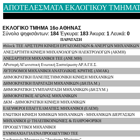
ΑΠΟΤΕΛΕΣΜΑΤΑ ΕΚΛΟΓΙΚΟΥ ΤΜΗΜΑΤΟ
ΕΚΛΟΓΙΚΟ ΤΜΗΜΑ 16ο ΑΘΗΝΑΣ
Σύνολο ψηφισάντων:
184
Έγκυρα:
183
Άκυρα:
1
Λευκά:
0
ΠΑΡΑΤΑΞΗ
#block TEE ΑΡΙΣΤΕΡΗ ΚΙΝΗΣΗ ΕΡΓΑΖΟΜΕΝΩΝ & ΑΝΕΡΓΩΝ ΜΗΧΑΝΙΚΩΝ
ΑΝΕΞΑΡΤΗΤΗ ΚΙΝΗΣΗ ΜΗΧΑΝΟΛΟΓΩΝ ΗΛΕΚΤΡΟΛΟΓΩΝ (ΑΚΜΗ)
ΑΝΕΞΑΡΤΗΤΟΙ ΜΗΧΑΝΙΚΟΙ ΤΕΕ (ΑΝΕ.ΜΗ)
ΑΡιστερή ΑΓωνιστική Ενωτική Συσπείρωση-ΑΡ.Α.Γ.Ε.Σ.
ΑΥΤΟΝΟΜΟΙ ΜΗΧΑΝΙΚΟΙ ΑΝΑΤΟΛΙΚΗΣ ΚΡΗΤΗΣ (ΑΜΑΚ)
ΔΗΜΟΚΡΑΤΙΚΗ ΠΑΝΕΠΙΣΤΗΜΟΝΙΚΗ ΚΙΝΗΣΗ ΜΗΧΑΝΙΚΩΝ
ΔΗΜΟΚΡΑΤΙΚΗ ΠΑΡΑΤΑΞΗ ΜΗΧΑΝΙΚΩΝ (ΔΗ.ΠΑ.Μ.)
ΔΗΜΟΚΡΑΤΙΚΗ ΣΥΜΠΑΡΑΤΑΞΗ ΜΗΧΑΝΙΚΩΝ (ΔΗ.ΣΥ.Μ.)
ΔΗΜΟΚΡΑΤΙΚΟΣ ΑΓΩΝΑΣ ΜΗΧΑΝΙΚΩΝ
ΔΚΜ - ΔΗΜΟΚΡΑΤΙΚΗ ΚΙΝΗΣΗ ΜΗΧΑΝΙΚΩΝ
ΕΛΕΥΘΕΡΟΙ ΕΠΑΓΓΕΛΜΑΤΙΕΣ ΜΗΧΑΝΙΚΟΙ (ΕΛΕΜ)
ΕΝΩΤΙΚΗ ΚΙΝΗΣΗ ΧΗΜΙΚΩΝ ΜΗΧΑΝΙΚΩΝ - ΜΗΧΑΝΙΚΩΝ ΔΙΕΡΓΑΣΙΩΝ
ΜΗΧΑΝΙΚΟΙ @ ΤΗΛΕΠΙΚΟΙΝΩΝΙΕΣ & ΠΛΗΡΟΦΟΡΙΚΗ
ΠΡΟΟΔΕΥΤΙΚΟΙ ΜΗΧΑΝΙΚΟΙ
ΣΥΜΜΑΧΙΑ ΓΙΑ ΕΝΑ ΠΡΟΟΔΕΥΤΙΚΟ ΤΕΕ
Συνδυασμός Μηχανικών "Δημήτρης Μπάτσης"