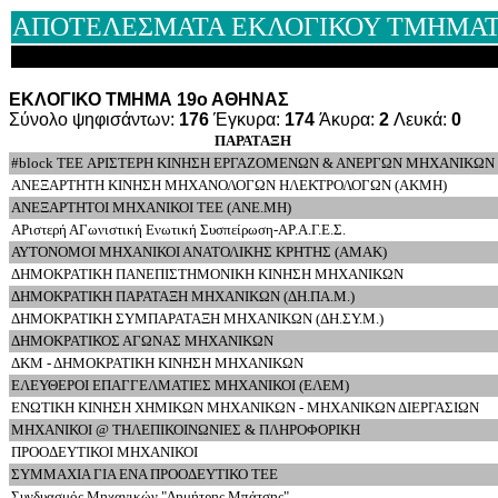
ΑΠΟΤΕΛΕΣΜΑΤΑ ΕΚΛΟΓΙΚΟΥ ΤΜΗΜΑΤΟ
ΕΚΛΟΓΙΚΟ ΤΜΗΜΑ 19ο ΑΘΗΝΑΣ
Σύνολο ψηφισάντων:
176
Έγκυρα:
174
Άκυρα:
2
Λευκά:
0
ΠΑΡΑΤΑΞΗ
#block TEE ΑΡΙΣΤΕΡΗ ΚΙΝΗΣΗ ΕΡΓΑΖΟΜΕΝΩΝ & ΑΝΕΡΓΩΝ ΜΗΧΑΝΙΚΩΝ
ΑΝΕΞΑΡΤΗΤΗ ΚΙΝΗΣΗ ΜΗΧΑΝΟΛΟΓΩΝ ΗΛΕΚΤΡΟΛΟΓΩΝ (ΑΚΜΗ)
ΑΝΕΞΑΡΤΗΤΟΙ ΜΗΧΑΝΙΚΟΙ ΤΕΕ (ΑΝΕ.ΜΗ)
ΑΡιστερή ΑΓωνιστική Ενωτική Συσπείρωση-ΑΡ.Α.Γ.Ε.Σ.
ΑΥΤΟΝΟΜΟΙ ΜΗΧΑΝΙΚΟΙ ΑΝΑΤΟΛΙΚΗΣ ΚΡΗΤΗΣ (ΑΜΑΚ)
ΔΗΜΟΚΡΑΤΙΚΗ ΠΑΝΕΠΙΣΤΗΜΟΝΙΚΗ ΚΙΝΗΣΗ ΜΗΧΑΝΙΚΩΝ
ΔΗΜΟΚΡΑΤΙΚΗ ΠΑΡΑΤΑΞΗ ΜΗΧΑΝΙΚΩΝ (ΔΗ.ΠΑ.Μ.)
ΔΗΜΟΚΡΑΤΙΚΗ ΣΥΜΠΑΡΑΤΑΞΗ ΜΗΧΑΝΙΚΩΝ (ΔΗ.ΣΥ.Μ.)
ΔΗΜΟΚΡΑΤΙΚΟΣ ΑΓΩΝΑΣ ΜΗΧΑΝΙΚΩΝ
ΔΚΜ - ΔΗΜΟΚΡΑΤΙΚΗ ΚΙΝΗΣΗ ΜΗΧΑΝΙΚΩΝ
ΕΛΕΥΘΕΡΟΙ ΕΠΑΓΓΕΛΜΑΤΙΕΣ ΜΗΧΑΝΙΚΟΙ (ΕΛΕΜ)
ΕΝΩΤΙΚΗ ΚΙΝΗΣΗ ΧΗΜΙΚΩΝ ΜΗΧΑΝΙΚΩΝ - ΜΗΧΑΝΙΚΩΝ ΔΙΕΡΓΑΣΙΩΝ
ΜΗΧΑΝΙΚΟΙ @ ΤΗΛΕΠΙΚΟΙΝΩΝΙΕΣ & ΠΛΗΡΟΦΟΡΙΚΗ
ΠΡΟΟΔΕΥΤΙΚΟΙ ΜΗΧΑΝΙΚΟΙ
ΣΥΜΜΑΧΙΑ ΓΙΑ ΕΝΑ ΠΡΟΟΔΕΥΤΙΚΟ ΤΕΕ
Συνδυασμός Μηχανικών "Δημήτρης Μπάτσης"