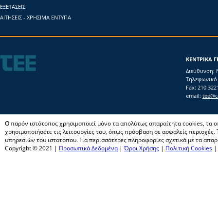
ΕΞΕΤΑΣΕΙΣ
ΑΙΤΗΣΕΙΣ - ΧΡΗΣΙΜΑ ΕΝΤΥΠΑ
ΚΕΝΤΡΙΚΑ Γ
Διεύθυνση: 
Τηλεφωνικό 
Fax: 210 322
email:
tee@ce
Ο παρόν ιστότοπος χρησιμοποιεί μόνο τα απολύτως απαραίτητα cookies, τα οπ
χρησιμοποιήσετε τις λειτουργίες του, όπως πρόσβαση σε ασφαλείς περιοχές. Τ
υπηρεσιών του ιστοτόπου. Για περισσότερες πληροφορίες σχετικά με τα απαρα
Copyright © 2021 |
Προσωπικά Δεδομένα
|
Όροι Χρήσης
|
Πολιτική Cookies
|