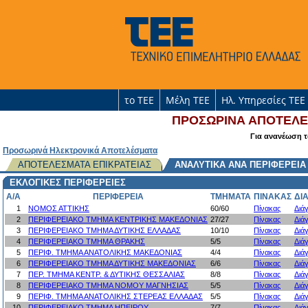
το ΤΕΕ
Μέλη ΤΕΕ
Ηλ. Υπηρεσίες ΤΕΕ
ΠΡΟΣΩΡΙΝΑ ΑΠΟΤΕΛΕΣ
Για ανανέωση 
Προσωρινά Ηλεκτρονικά Αποτελέσματα
ΑΠΟΤΕΛΕΣΜΑΤΑ ΕΠΙΚΡΑΤΕΙΑΣ
ΑΝΑΛΥΤΙΚΑ ΑΝΑ ΠΕΡΙΦΕΡΕΙΑ
ΕΚΛΟΓΙΚΕΣ ΠΕΡΙΦΕΡΕΙΕΣ
A/A
ΠΕΡΙΦΕΡΕΙΑ
ΤΜΗΜΑΤΑ
ΠΙΝΑΚΑΣ
ΔΙ
1
ΝΟΜΟΣ ΑΤΤΙΚΗΣ
60/60
Πίνακας
Διά
2
ΠΕΡΙΦΕΡΕΙΑΚΟ ΤΜΗΜΑ ΚΕΝΤΡΙΚΗΣ ΜΑΚΕΔΟΝΙΑΣ
27/27
Πίνακας
Διά
3
ΠΕΡΙΦΕΡΕΙΑΚΟ ΤΜΗΜΑ ΔΥΤΙΚΗΣ ΕΛΛΑΔΑΣ
10/10
Πίνακας
Διά
4
ΠΕΡΙΦΕΡΕΙΑΚΟ ΤΜΗΜΑ ΘΡΑΚΗΣ
5/5
Πίνακας
Διά
5
ΠΕΡΙΦ. ΤΜΗΜΑ ΑΝΑΤΟΛΙΚΗΣ ΜΑΚΕΔΟΝΙΑΣ
4/4
Πίνακας
Διά
6
ΠΕΡΙΦΕΡΕΙΑΚΟ ΤΜΗΜΑ ΔΥΤΙΚΗΣ ΜΑΚΕΔΟΝΙΑΣ
6/6
Πίνακας
Διά
7
ΠΕΡ. ΤΜΗΜΑ ΚΕΝΤΡ. & ΔΥΤΙΚΗΣ ΘΕΣΣΑΛΙΑΣ
8/8
Πίνακας
Διά
8
ΠΕΡΙΦΕΡΕΙΑΚΟ ΤΜΗΜΑ ΝΟΜΟΥ ΜΑΓΝΗΣΙΑΣ
5/5
Πίνακας
Διά
9
ΠΕΡΙΦ. ΤΜΗΜΑ ΑΝΑΤΟΛΙΚΗΣ ΣΤΕΡΕΑΣ ΕΛΛΑΔΑΣ
5/5
Πίνακας
Διά
10
ΠΕΡΙΦΕΡΕΙΑΚΟ ΤΜΗΜΑ ΗΠΕΙΡΟΥ
7/7
Πίνακας
Διά