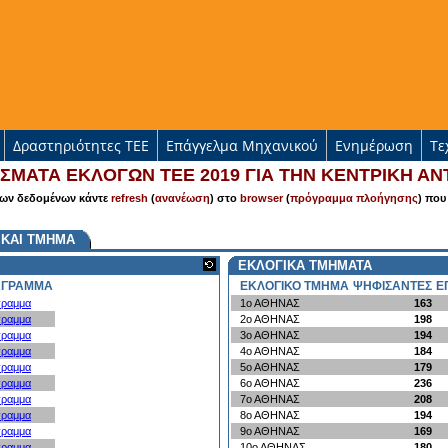
Δραστηριότητες ΤΕΕ
Επάγγελμα Μηχανικού
Ενημέρωση
Τε
ΜΑΤΑ ΕΚΛΟΓΩΝ ΤΕΕ 2019 ΓΙΑ ΤΗΝ ΚΕΝΤΡΙΚΗ ΑΝ
των δεδομένων κάντε
refresh
(
ανανέωση
) στο
browser
(
πρόγραμμα πλοήγησης
) που
 ΚΑΙ ΤΜΗΜΑ
ΕΚΛΟΓΙΚΑ ΤΜΗΜΑΤΑ
ΑΓΡΑΜΜΑ
ΕΚΛΟΓΙΚΟ ΤΜΗΜΑ
ΨΗΦΙΣΑΝΤΕΣ
Ε
γραμμα
1ο ΑΘΗΝΑΣ
163
γραμμα
2ο ΑΘΗΝΑΣ
198
γραμμα
3ο ΑΘΗΝΑΣ
194
γραμμα
4ο ΑΘΗΝΑΣ
184
γραμμα
5ο ΑΘΗΝΑΣ
179
γραμμα
6ο ΑΘΗΝΑΣ
236
γραμμα
7ο ΑΘΗΝΑΣ
208
γραμμα
8ο ΑΘΗΝΑΣ
194
γραμμα
9ο ΑΘΗΝΑΣ
169
γραμμα
10ο ΑΘΗΝΑΣ
180