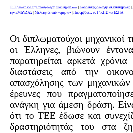
Οι Έρευνες για την απασχόληση των μηχανικών
|
Καταλύτης αλλαγής οι επιστήμονες
|
την ΕΜΔΥΔΑΣ
|
Μελετητές υπό «ομηρία»
|
Παρεμβάσεις σε Γ΄ΚΠΣ και ΕΣΠΑ
Οι διπλωματούχοι μηχανικοί τ
οι Έλληνες, βιώνουν έντον
παρατηρείται αρκετά χρόνια
διαστάσεις από την οικον
απασχόλησης των μηχανικών 
έρευνες που πραγματοποίη
ανάγκη για άμεση δράση. Είν
ότι το ΤΕΕ έδωσε και συνεχίζ
δραστηριότητάς του στα ζ